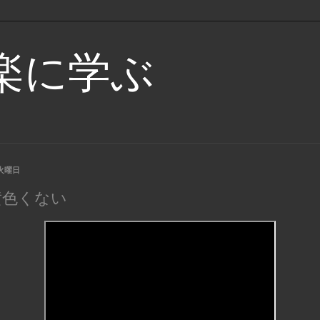
楽に学ぶ
日火曜日
黄色くない