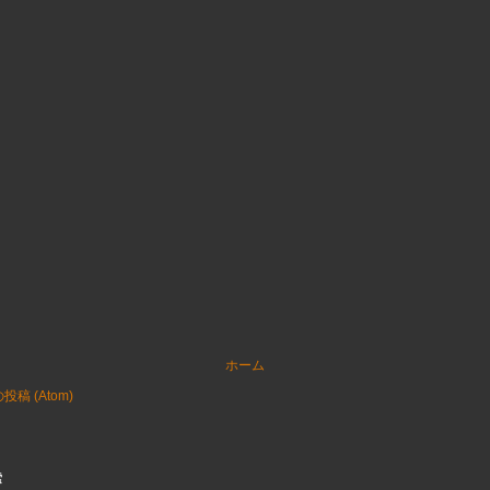
ホーム
稿 (Atom)
索