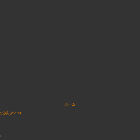
ホーム
稿 (Atom)
索