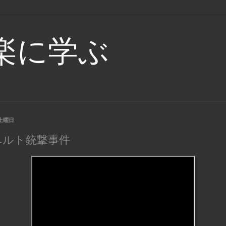
楽に学ぶ
日土曜日
ベルト銃撃事件